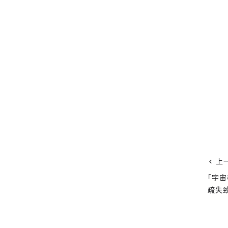
上
「宇宙
疏失