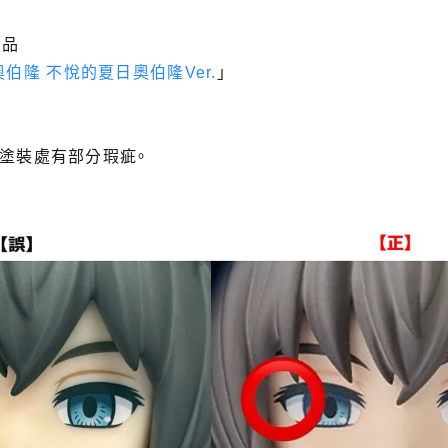
商品
r/奧伯隆 不悅的夏日奧伯隆Ver.
」
毛塗裝處有部分瑕疵。
。