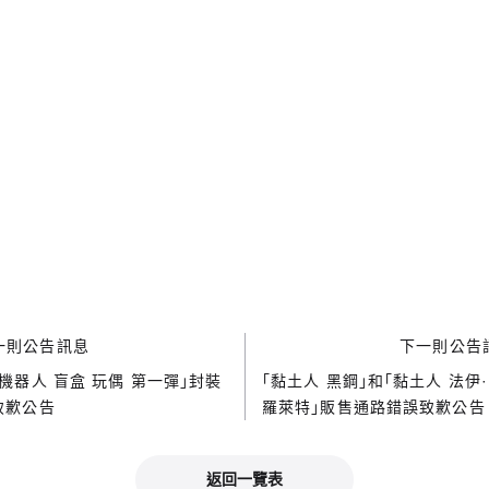
一則公告訊息
下一則公告
機器人 盲盒 玩偶 第一彈」封裝
「黏土人 黑鋼」和「黏土人 法伊·
致歉公告
羅萊特」販售通路錯誤致歉公告
返回一覽表