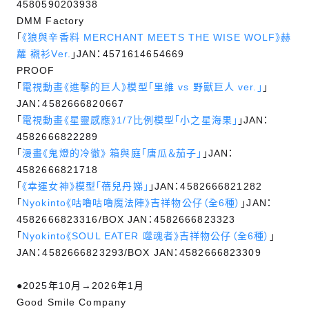
4580590203938
DMM Factory
「
《狼與辛香料 MERCHANT MEETS THE WISE WOLF》赫
蘿 襯衫Ver.
」JAN：4571614654669
PROOF
「
電視動畫《進擊的巨人》模型「里維 vs 野獸巨人 ver.」
」
JAN：4582666820667
「
電視動畫《星靈感應》1/7比例模型「小之星海果」
」JAN：
4582666822289
「
漫畫《鬼燈的冷徹》 箱與庭「唐瓜＆茄子」
」JAN：
4582666821718
「
《幸運女神》模型「蓓兒丹娣」
」JAN：4582666821282
「
Nyokinto《咕嚕咕嚕魔法陣》吉祥物公仔（全6種）
」JAN：
4582666823316/BOX JAN：4582666823323
「
Nyokinto《SOUL EATER 噬魂者》吉祥物公仔（全6種）
」
JAN：4582666823293/BOX JAN：4582666823309
●2025年10月→2026年1月
Good Smile Company