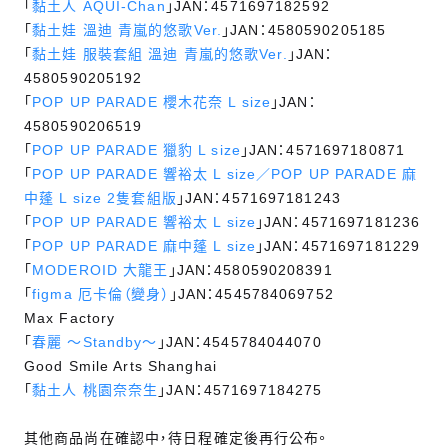
「
黏土人 AQUI-Chan
」JAN：4571697182592
「
黏土娃 溫迪 青嵐的悠歌Ver.
」JAN：4580590205185
「
黏土娃 服裝套組 溫迪 青嵐的悠歌Ver.
」JAN：
4580590205192
「
POP UP PARADE 櫻木花奈 L size
」JAN：
4580590206519
「
POP UP PARADE 獵豹 L size
」JAN：4571697180871
「
POP UP PARADE 響裕太 L size／POP UP PARADE 麻
中蓬 L size 2隻套組版
」JAN：4571697181243
「
POP UP PARADE 響裕太 L size
」JAN：4571697181236
「
POP UP PARADE 麻中蓬 L size
」JAN：4571697181229
「
MODEROID 大龍王
」JAN：4580590208391
「
figma 厄卡倫（變身）
」JAN：4545784069752
Max Factory
「
春麗 ～Standby～
」JAN：4545784044070
Good Smile Arts Shanghai
「
黏土人 桃園奈奈生
」JAN：4571697184275
其他商品尚在確認中，待日程確定後再行公布。