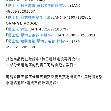
「
黏土人 初音未來 第100次的冒險Ver.
」JAN：
4580590201507
「
黏土娃 日式餐具零件套組
」JAN：4571697182561
ORANGE ROUGE
「
黏土人 迪諾
」JAN：4571697183797
「
黏土娃 壓切長谷部 輕裝Ver.
」JAN：4580590205321
「
黏土娃 服裝套組 壓切長谷部 輕裝Ver.
」JAN：
4580590205338
其他商品尚在確認中，待日程確定後再行公布。
※部分偏遠地區的到貨日可能會延後數日。
可能會因天候不佳等因素突然更改預定出貨日。 屆時將有緊
急連絡通知，造成不便敬請見諒。