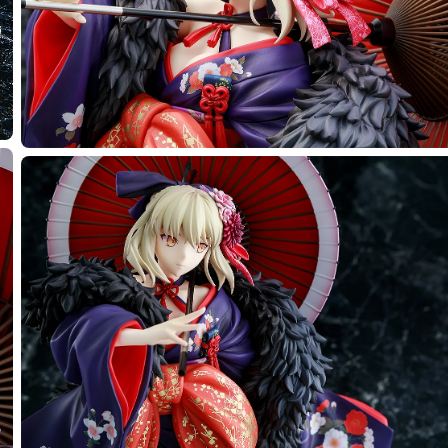
選擇類型
再販】 Saber Alter 和服ver. - 預定於2026年03月發售
2025年08月01日~至 (JST)2025年09月10日
年03月發售・每人限購3個