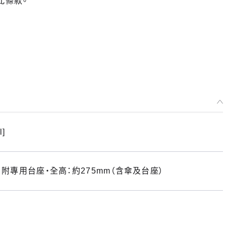
此條款。
l]
・附專用台座・全高：約275mm（含傘及台座）