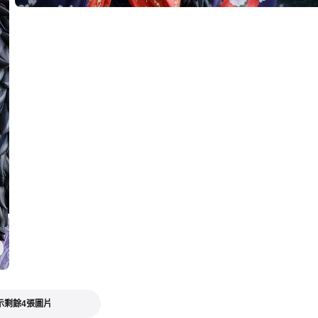
 Alter 和服ver. -預定於 2024年01月發售
2023年05月16日~至 (JST)2023年06月21日
年01月發售・每人限購3個
示剩餘4張圖片