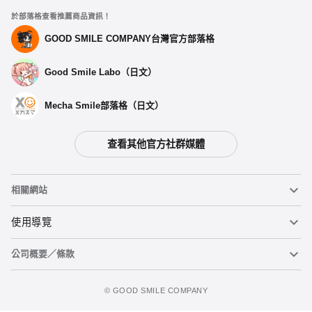
於部落格查看推薦商品資訊！
GOOD SMILE COMPANY台灣官方部落格
Good Smile Labo（日文）
Mecha Smile部落格（日文）
查看其他官方社群媒體
選擇類型
相關網站
【第二波預購】 貓貓 園遊會Ver. - 預定於2025年08月發售
預購期間：2024年10月22日~至 (JST)2024年10月30日
黏土人
使用導覽
2025年08月發售・每人限購3個
公司概要／條款
黏土人臉部製造機（英文）
重要公告
貓貓 園遊會Ver. -預定於 2025年08月發售
加入購物車
預購期間：2024年08月08日~至 (JST)2024年10月02日
figma
FAQ及各種諮詢
使用條款
©️ GOOD SMILE COMPANY
2025年08月發售・每人限購3個