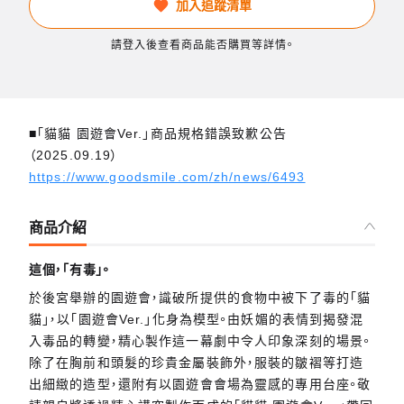
加入追蹤清單
請登入後查看商品能否購買等詳情。
■「貓貓 園遊會Ver.」商品規格錯誤致歉公告
（2025.09.19）
https://www.goodsmile.com/zh/news/6493
商品介紹
這個，「有毒」。
於後宮舉辦的園遊會，識破所提供的食物中被下了毒的「貓
貓」，以「園遊會Ver.」化身為模型。由妖媚的表情到揭發混
入毒品的轉變，精心製作這一幕劇中令人印象深刻的場景。
除了在胸前和頭髮的珍貴金屬裝飾外，服裝的皺褶等打造
出細緻的造型，還附有以園遊會會場為靈感的專用台座。敬