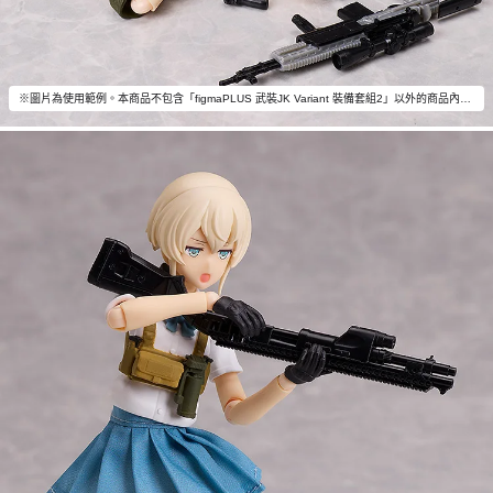
※圖片為使用範例。本商品不包含「figmaPLUS 武裝JK Variant 裝備套組2」以外的商品內容。