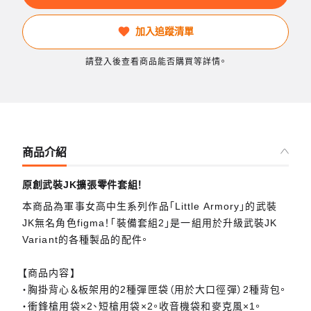
加入追蹤清單
請登入後查看商品能否購買等詳情。
商品介紹
原創武裝JK擴張零件套組！
本商品為軍事女高中生系列作品「Little Armory」的武裝
JK無名角色figma！「裝備套組2」是一組用於升級武裝JK
Variant的各種製品的配件。
【商品内容】
・胸掛背心＆板架用的2種彈匣袋（用於大口徑彈）2種背包。
・衝鋒槍用袋×2、短槍用袋×2。收音機袋和麥克風×1。