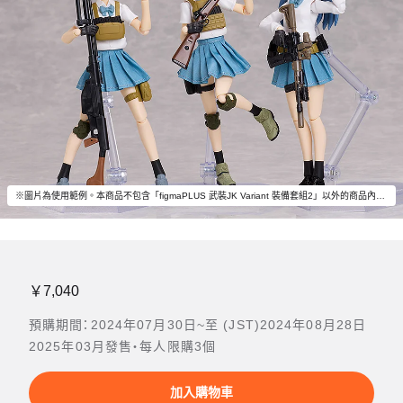
※圖片為使用範例。本商品不包含「figmaPLUS 武裝JK Variant 裝備套組2」以外的商品內容。
￥7,040
預購期間：2024年07月30日~至 (JST)2024年08月28日
2025年03月發售・每人限購3個
加入購物車