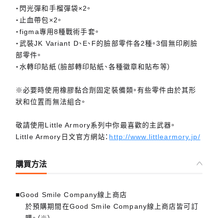
・閃光彈和手榴彈袋×2。
・止血帶包×2。
・figma專用8種戰術手套。
・武裝JK Variant D、E、F的臉部零件各2種。3個無印刷臉
部零件。
・水轉印貼紙（臉部轉印貼紙、各種徽章和貼布等）
※必要時使用橡膠黏合劑固定裝備類。有些零件由於其形
狀和位置而無法組合。
敬請使用Little Armory系列中你最喜歡的主武器。
Little Armory日文官方網站：
http://www.littlearmory.jp/
購買方法
■Good Smile Company線上商店
於預購期間在Good Smile Company線上商店皆可訂
購。（※）