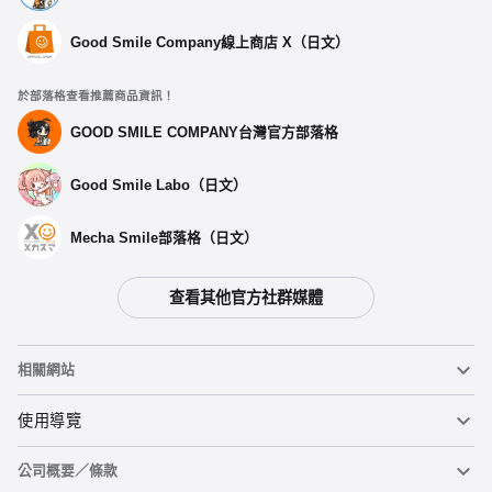
Good Smile Company線上商店 X（日文）
於部落格查看推薦商品資訊！
GOOD SMILE COMPANY台灣官方部落格
Good Smile Labo（日文）
Mecha Smile部落格（日文）
查看其他官方社群媒體
選擇類型
相關網站
【再販】 《OVERLORD》雅兒貝德 赫爾梅斯·特利斯·美吉斯特
斯Ver. - 預定於2026年01月發售
黏土人
使用導覽
預購期間：2025年08月05日~至 (JST)2025年09月10日
2026年01月發售・每人限購3個
公司概要／條款
黏土人臉部製造機（英文）
重要公告
《OVERLORD》雅兒貝德 赫爾梅斯·特利斯·美吉斯特斯Ver. -預