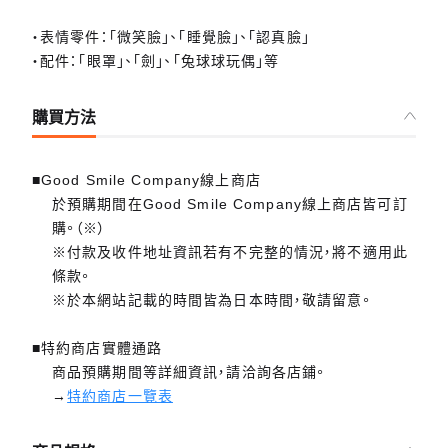
・表情零件：「微笑臉」、「睡覺臉」、「認真臉」
・配件：「眼罩」、「劍」、「兔球球玩偶」等
購買方法
■Good Smile Company線上商店
於預購期間在Good Smile Company線上商店皆可訂
購。（※）
※付款及收件地址資訊若有不完整的情況，將不適用此
條款。
※於本網站記載的時間皆為日本時間，敬請留意。
■特約商店實體通路
商品預購期間等詳細資訊，請洽詢各店鋪。
→
特約商店一覽表