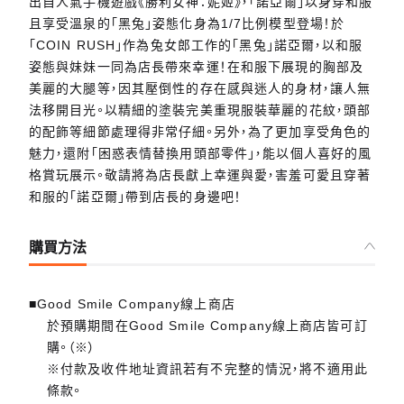
出自人氣手機遊戲《勝利女神：妮姬》，「諾亞爾」以身穿和服
且享受溫泉的「黑兔」姿態化身為1/7比例模型登場！於
「COIN RUSH」作為兔女郎工作的「黑兔」諾亞爾，以和服
姿態與妹妹一同為店長帶來幸運！在和服下展現的胸部及
美麗的大腿等，因其壓倒性的存在感與迷人的身材，讓人無
法移開目光。以精細的塗裝完美重現服裝華麗的花紋，頭部
的配飾等細節處理得非常仔細。另外，為了更加享受角色的
魅力，還附「困惑表情替換用頭部零件」，能以個人喜好的風
格賞玩展示。敬請將為店長獻上幸運與愛，害羞可愛且穿著
和服的「諾亞爾」帶到店長的身邊吧！
購買方法
■Good Smile Company線上商店
於預購期間在Good Smile Company線上商店皆可訂
購。（※）
※付款及收件地址資訊若有不完整的情況，將不適用此
條款。