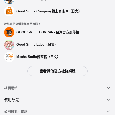
Good Smile Company線上商店 X（日文）
於部落格查看推薦商品資訊！
GOOD SMILE COMPANY台灣官方部落格
Good Smile Labo（日文）
Mecha Smile部落格（日文）
查看其他官方社群媒體
選擇類型
相關網站
【第二波預購】 玩偶 牧瀨紅莉栖 - 預定於2025年06月發售
預購期間：2024年11月18日~至 (JST)2024年12月18日
黏土人
使用導覽
2025年06月發售・每人限購3個
公司概要／條款
黏土人臉部製造機（英文）
重要公告