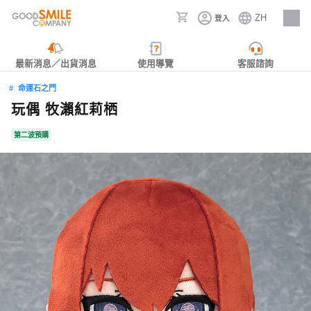
ZH
登入
人才招募
最新消息／出貨消息
使用導覽
客服諮詢
命運石之門
玩偶 牧瀨紅莉栖
第二波預購