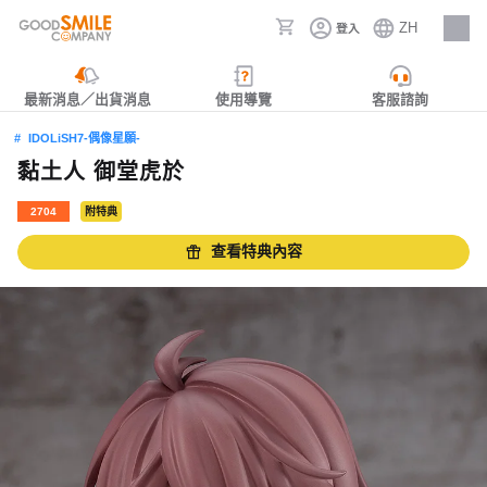
ZH
登入
人才招募
最新消息／出貨消息
使用導覽
客服諮詢
IDOLiSH7-偶像星願-
黏土人 御堂虎於
2704
附特典
查看特典內容