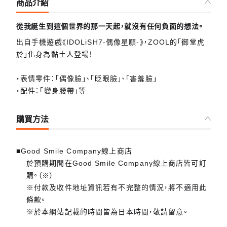
商品介紹
從我誕生到這個世界的那一天起，就沒有任何負面的想法。
出自手機遊戲《IDOLiSH7-偶像星願-》，ZOOL的「御堂虎
於」化身為黏土人登場！
・表情零件：「偶像臉」、「眨眼臉」、「害羞臉」
・配件：「變身腰帶」等
購買方法
■Good Smile Company線上商店
於預購期間在Good Smile Company線上商店皆可訂
購。（※）
※付款及收件地址資訊若有不完整的情況，將不適用此
條款。
※於本網站記載的時間皆為日本時間，敬請留意。