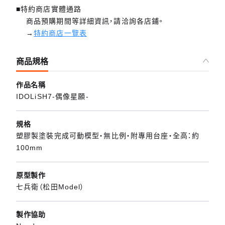
■特約商店實體通路
商品預購期間等詳細資訊，請洽詢各店鋪。
→
特約商店一覽表
商品規格
作品名稱
IDOLiSH7-偶像星願-
規格
塑膠製塗裝完成可動模型・無比例・附專用台座・全高：約
100mm
原型製作
七兵衛（松田Model）
製作協助