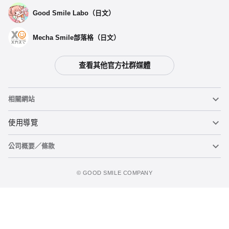
Good Smile Labo（日文）
Mecha Smile部落格（日文）
查看其他官方社群媒體
相關網站
黏土人
使用導覽
公司概要／條款
黏土人臉部製造機（英文）
重要公告
加入購物車
figma
FAQ及各種諮詢
使用條款
©️ GOOD SMILE COMPANY
Mecha Smile（日文）
個人資料隱私權政策
POP UP PARADE
關於特定商務交易法之標示