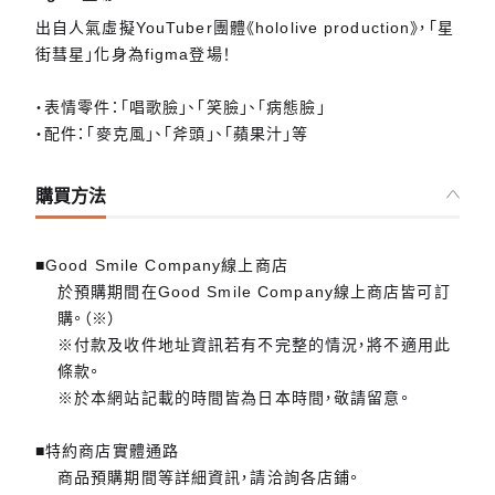
出自人氣虛擬YouTuber團體《hololive production》，「星
街彗星」化身為figma登場！
・表情零件：「唱歌臉」、「笑臉」、「病態臉」
・配件：「麥克風」、「斧頭」、「蘋果汁」等
購買方法
■Good Smile Company線上商店
於預購期間在Good Smile Company線上商店皆可訂
購。（※）
※付款及收件地址資訊若有不完整的情況，將不適用此
條款。
※於本網站記載的時間皆為日本時間，敬請留意。
■特約商店實體通路
商品預購期間等詳細資訊，請洽詢各店鋪。