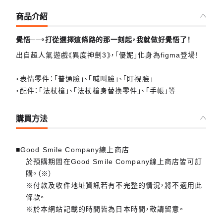
商品介紹
覺悟──。打從選擇這條路的那一刻起，我就做好覺悟了！
出自超人氣遊戲《異度神劍3》，「優妮」化身為figma登場！
・表情零件：「普通臉」、「喊叫臉」、「盯視臉」
・配件：「法杖槍」、「法杖槍身替換零件」、「手帳」等
購買方法
■Good Smile Company線上商店
於預購期間在Good Smile Company線上商店皆可訂
購。（※）
※付款及收件地址資訊若有不完整的情況，將不適用此
條款。
※於本網站記載的時間皆為日本時間，敬請留意。