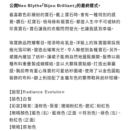
公開Neo Blythe「Bijou Brilliant」的最終樣式。
最喜歡色彩繽紛的寶石。戴上寶石時，會有一種特別的感
覺。鑽石、紅寶石、祖母綠和藍寶石，都是人生中不可或缺的
珍貴寶石。寶石讓我的衣櫥閃閃發光，也讓我感到幸福。
珠寶飾品閃耀奪目，增添時尚氣息。洋裝上的珠寶圖案採用
極光箔印刷，營造出璀璨光芒，令人聯想到各種寶石。另外，
裙擺內層加了紡紗，讓裙子能夠自然地蓬鬆展開。髮帶以兩
種布料重疊製成蝴蝶結，並以大顆珠寶點綴，打造出華麗
感。胸前帶有愛心珠寶的可愛紡紗圍裙，使用了以金色圓點
裝飾的布料。腳上則搭配了金屬灰色的繫帶鞋與紡紗短襪。
【臉型】Radiance Evolution
【臉色】白皙
【彩妝】眼影：淺棕色、唇膏：珊瑚粉紅色、腮紅：粉紅色
【眼睛顏色】藍色（右）、藍綠色（正面 ※特別色）、綠色（左）、
粉紅色（正面）
【眼瞼】原始色