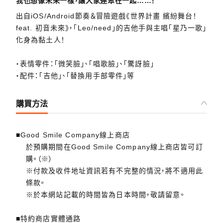
我也想像未來一樣，讓大家連聚在一起……！
出自iOS/Android節奏＆冒險遊戲《世界計畫 繽紛舞台！
feat. 初音未來》，「Leo/need」的吉他手與主唱「星乃一歌」
化身為黏土人！
・表情零件：「微笑臉」、「唱歌臉」、「驚訝臉」
・配件：「吉他」、「替換用手部零件」等
購買方法
■Good Smile Company線上商店
於預購期間在Good Smile Company線上商店皆可訂
購。（※）
※付款及收件地址資訊若有不完整的情況，將不適用此
條款。
※於本網站記載的時間皆為日本時間，敬請留意。
■特約商店實體通路