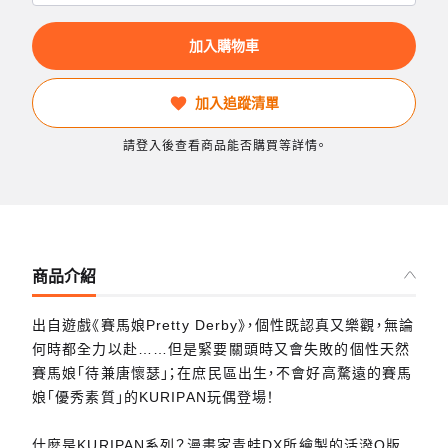
加入購物車
加入追蹤清單
請登入後查看商品能否購買等詳情。
商品介紹
出自遊戲《賽馬娘Pretty Derby》，個性既認真又樂觀，無論
何時都全力以赴……但是緊要關頭時又會失敗的個性天然
賽馬娘「待兼唐懷瑟」；在庶民區出生，不會好高騖遠的賽馬
娘「優秀素質」的KURIPAN玩偶登場！
什麼是KURIPAN系列？漫畫家青蛙DX所繪製的活潑Q版