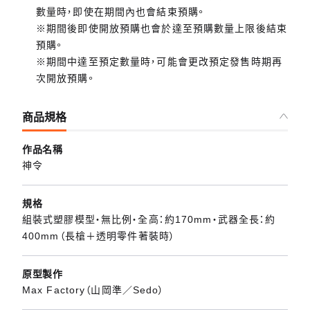
數量時，即使在期間內也會結束預購。
※期間後即使開放預購也會於達至預購數量上限後結束
預購。
※期間中達至預定數量時，可能會更改預定發售時期再
次開放預購。
商品規格
作品名稱
神令
規格
組裝式塑膠模型・無比例・全高：約170mm・武器全長：約
400mm（長槍＋透明零件著裝時）
原型製作
Max Factory（山岡準／Sedo）