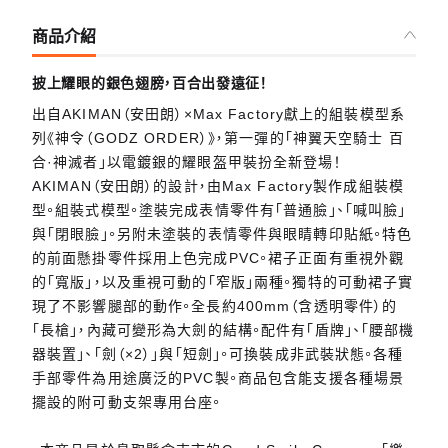
商品介紹
披上耀眼的銀色翅膀，百合出發遠征！
出自AKIMAN（安田朗）×Max Factory獻上的組裝模型系
列《神令（GODZ ORDER）》，第一彈的「神翼天空騎士 百
合·神滅者」以電鍍銀的耀眼盔甲裝扮全新登場！
AKIMAN（安田朗）的設計，由Max Factory製作成組裝模
型。組裝式模型。塗裝完成表情零件有「普通臉」、「喊叫臉」
與「閉眼臉」。另附未塗裝的表情零件與眼睛轉印貼紙。特色
的前面懸掛零件採用上色完成PVC。裙子正面有重視外觀
的「寬版」，以及重視可動的「窄版」兩種。獨特的可動裙子實
現了不影響腿部的動作。全長約400mm（含透明零件）的
「長槍」，內藏可變形為大劍的結構。配件有「盾牌」、「腰部機
器裝置」、「劍（×2）」與「短劍」。可換裝成非武裝狀態。各種
手部零件為用途廣泛的PVC製。商品包含能支援各種場景
擺設的附可動支架專用台座。