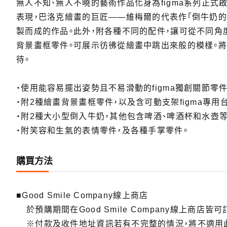
無人不知、無人不曉的藝術作品化身為figma系列正式
表現，巴洛克繪畫的巨匠——維梅爾的代表作「倒牛奶
製而成的作品。此外，附各種不同的配件，讓可從不同角
背景畫框零件。可展示彷彿從繪畫中跳出來般的模樣。
待。
・使用能容易擺出姿勢且不易滑動的figma獨創關節零
・附2種繪畫背景畫框零件，以及含可動支架figma專用
・附2種大小型倒入牛奶，其他包含啤酒、啤酒杯和水壺等
・附笑容和生氣的表情零件，及各種手掌零件。
購買方法
■Good Smile Company線上商店
於預購期間在Good Smile Company線上商店皆可
※付款及收件地址資訊若有不完整的情況，將不適用