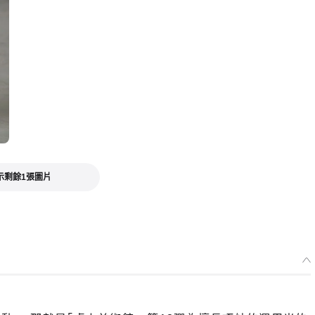
示剩餘1張圖片