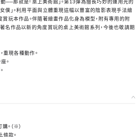
啟動──那就是「桌上美術館」。第13彈為擅長巧妙的運用光的
的女僕」。利用平面與立體重現這幅以豐富的陰影表現手法繪
度賞玩本作品。伴隨著繪畫作品化身為模型，附有專用的附
將著名作品以新的角度賞玩的桌上美術館系列，今後也敬請期
件，重現各種動作。
台座。
。
訂購。（※）
此條款。