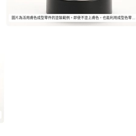
圖片為活用膚色成型零件的塗裝範例。即使不塗上膚色，也能利用成型色零件賞玩上圖中的肌膚質感。