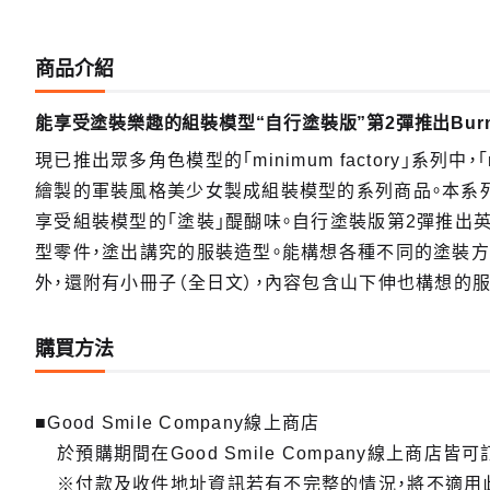
商品介紹
能享受塗裝樂趣的組裝模型“自行塗裝版”第2彈推出Burn
現已推出眾多角色模型的「minimum factory」系列中，「min
繪製的軍裝風格美少女製成組裝模型的系列商品。本系
享受組裝模型的「塗裝」醍醐味。自行塗裝版第2彈推出英國
型零件，塗出講究的服裝造型。能構想各種不同的塗裝方
外，還附有小冊子（全日文），內容包含山下伸也構想的服
購買方法
【再販】
■Good Smile Company線上商店
發售
於預購期間在Good Smile Company線上商店皆可
預購截
※付款及收件地址資訊若有不完整的情況，將不適用