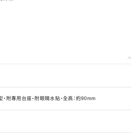
AX MF-39 minimum factory Burney 自行塗裝版 -預定於 2019年10月
2021年01月29日~至 (JST)2021年01月29日
年10月發售・每人限購3個
模型・附專用台座・附眼睛水貼・全高：約90mm