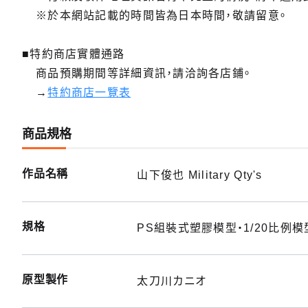
PLAM
※於本網站記載的時間皆為日本時間，敬請留意。
預購期間：
2019
■特約商店實體通路
商品預購期間等詳細資訊，請洽詢各店鋪。
→
特約商店一覽表
商品規格
作品名稱
山下俊也 Military Qty's
規格
PS組裝式塑膠模型・1/20比例
原型製作
太刀川カニオ