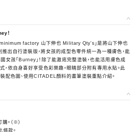
ey！
imum factory 山下伸也 Military Qty's」是將山下伸也
列推出自行塗裝版，將女孩的成型色零件統一為一種膚色，能
女孩「Burney」！除了能澈底完整塗裝，也能活用膚色成
式，依自身喜好享受色彩樂趣。眼睛部分附有專用水貼。此
裝配色圖、使用CITADEL顏料的畫筆塗裝重點介紹。
選擇類型
 PLAMAX MF-39 minimum factory Burney 自行塗裝版 - 預定於20
訂購。（※）
止
此條款。