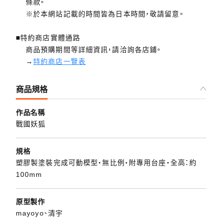
條款。
※於本網站記載的時間皆為日本時間，敬請留意。
■特約商店實體通路
商品預購期間等詳細資訊，請洽詢各店鋪。
→
特約商店一覽表
商品規格
作品名稱
戰國妖狐
規格
塑膠製塗裝完成可動模型・無比例・附專用台座・全高：約
100mm
原型製作
mayoyo、清宇