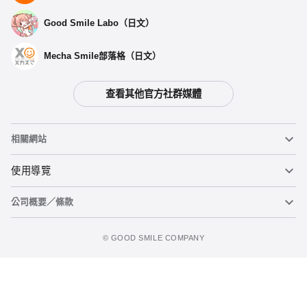
Good Smile Labo（日文）
Mecha Smile部落格（日文）
查看其他官方社群媒體
相關網站
黏土人
使用導覽
公司概要／條款
黏土人臉部製造機（英文）
重要公告
加入購物車
figma
FAQ及各種諮詢
使用條款
©️ GOOD SMILE COMPANY
Mecha Smile（日文）
個人資料隱私權政策
POP UP PARADE