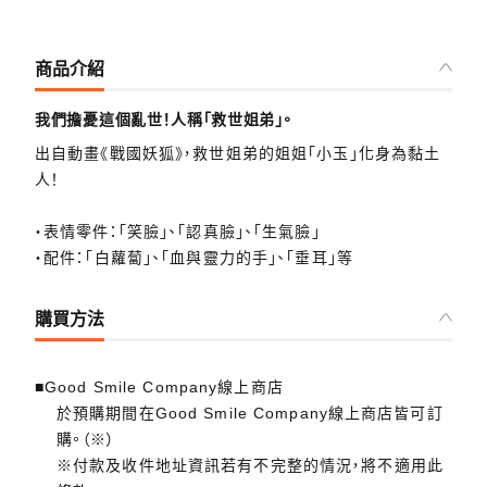
商品介紹
我們擔憂這個亂世！人稱「救世姐弟」。
出自動畫《戰國妖狐》，救世姐弟的姐姐「小玉」化身為黏土
人！
・表情零件：「笑臉」、「認真臉」、「生氣臉」
・配件：「白蘿蔔」、「血與靈力的手」、「垂耳」等
購買方法
■Good Smile Company線上商店
於預購期間在Good Smile Company線上商店皆可訂
購。（※）
※付款及收件地址資訊若有不完整的情況，將不適用此