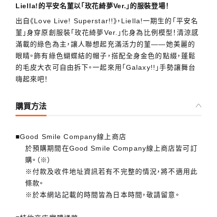
Liella!的平安名菫以「玫花綺夢Ver.」的服裝登場！
出自《Love Live! Superstar!!》，Liella!一期生的「平安名
菫」身穿原創服裝「玫花綺夢Ver.」化身為比例模型！清涼感
滿載的綠色為主，讓人聯想起充滿活力的菫——她美麗的
眼睛。飾有綠色蝴蝶結的帽子，搭配全身金色的點綴，蓬鬆
的毛皮大衣可自由拆下。一起來用「Galaxy!!」手勢讓舞台
嗨起來吧！
購買方法
■Good Smile Company線上商店
於預購期間在Good Smile Company線上商店皆可訂
購。（※）
※付款及收件地址資訊若有不完整的情況，將不適用此
條款。
※於本網站記載的時間皆為日本時間，敬請留意。