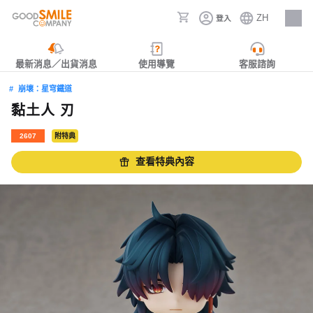
ZH
登入
人才招募
最新消息／出貨消息
使用導覽
客服諮詢
崩壞：星穹鐵道
黏土人 刃
2607
附特典
查看特典內容