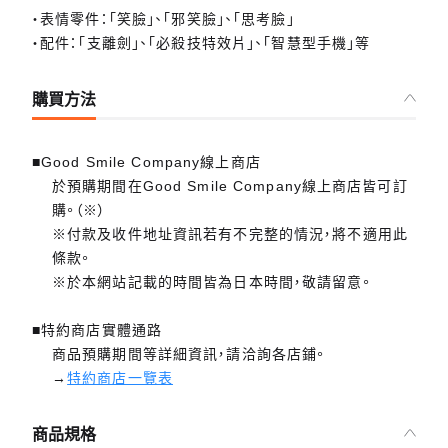
・表情零件：「笑臉」、「邪笑臉」、「思考臉」
・配件：「支離劍」、「必殺技特效片」、「智慧型手機」等
購買方法
■Good Smile Company線上商店
於預購期間在Good Smile Company線上商店皆可訂
購。（※）
※付款及收件地址資訊若有不完整的情況，將不適用此
條款。
※於本網站記載的時間皆為日本時間，敬請留意。
■特約商店實體通路
商品預購期間等詳細資訊，請洽詢各店鋪。
→
特約商店一覽表
商品規格