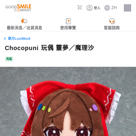
ZH
登入
人才招募
最新消息／出貨消息
使用導覽
客服諮詢
東方LostWord
Chocopuni 玩偶 靈夢／魔理沙
再販