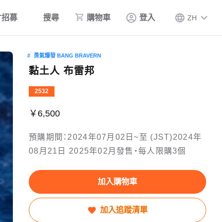
才招募
搜尋
購物車
登入
ZH
勇氣爆發 BANG BRAVERN
黏土人 布雷邦
2532
￥6,500
預購期間：2024年07月02日~至 (JST)2024年
08月21日 2025年02月發售・每人限購3個
加入購物車
加入追蹤清單