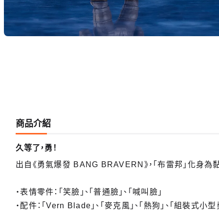
商品介紹
久等了，勇！
出自《勇氣爆發 BANG BRAVERN》，「布雷邦」化身為
・表情零件：「笑臉」、「普通臉」、「喊叫臉」
・配件：「Vern Blade」、「麥克風」、「熱狗」、「組裝式小