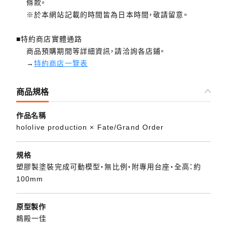
條款。
※於本網站記載的時間皆為日本時間，敬請留意。
■特約商店實體通路
商品預購期間等詳細資訊，請洽詢各店鋪。
→
特約商店一覽表
商品規格
作品名稱
hololive production × Fate/Grand Order
規格
塑膠製塗裝完成可動模型・無比例・附專用台座・全高：約
100mm
原型製作
鵜殿一佳