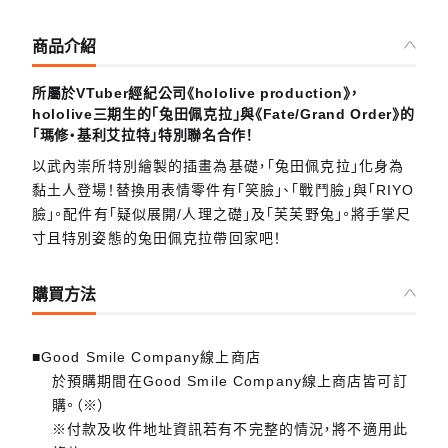
商品介紹
所屬於VTuber經紀公司《hololive production》，
hololive三期生的「兔田佩克拉」與《Fate/Grand Order》的
「瑪修‧基利艾拉特」特別聯名合作！
以武內崇所特別繪製的插畫為基礎，「兔田佩克拉」化身為
黏土人登場！替換用表情零件有「笑臉」、「戰鬥臉」與「RIYO
臉」。配件有「疑似展開/人理之礎」及「芙芙野兔」。將手掌尺
寸且特別姿態的兔田佩克拉帶回家吧！
購買方法
■Good Smile Company線上商店
於預購期間在Good Smile Company線上商店皆可訂
購。（※）
※付款及收件地址資訊若有不完整的情況，將不適用此