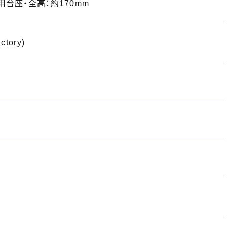
台座・全高：約170mm
ctory)