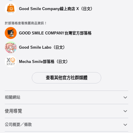
Good Smile Company線上商店 X（日文）
於部落格查看推薦商品資訊！
GOOD SMILE COMPANY台灣官方部落格
Good Smile Labo（日文）
選擇類型
Mecha Smile部落格（日文）
原創塑膠眼睛（粉紅色）
查看其他官方社群媒體
預購期間：2024年04月18日~至 (JST)2024年05月29日
2024年10月發售・每人限購3個
相關網站
原創塑膠眼睛（藍色）
預購期間：2024年04月18日~至 (JST)2024年05月29日
黏土人
使用導覽
2024年10月發售・每人限購3個
公司概要／條款
黏土人臉部製造機（英文）
重要公告
原創塑膠眼睛（綠色）