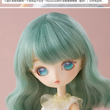
※圖片為使用範例。※本商品不包含「Harmonia系列 原創塑膠眼睛（藍色）」以外商品內容。