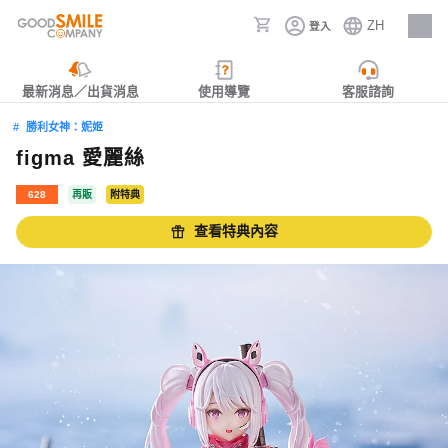
ZH
登入
人才招募
最新消息／出貨消息
使用導覽
客服諮詢
勝利女神：妮姬
figma 愛麗絲
628
再販
附特典
查看特典內容