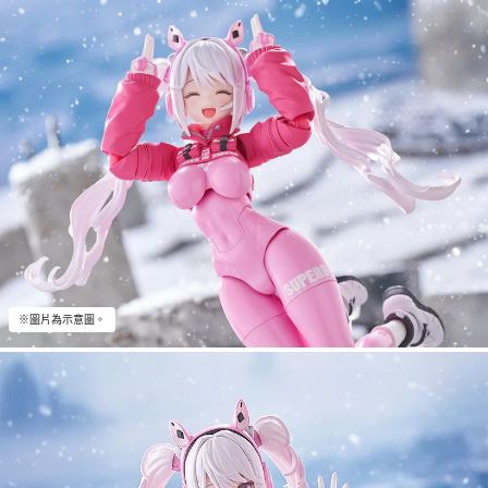
※圖片為示意圖。