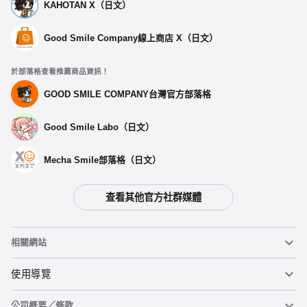
KAHOTAN X（日文）
Good Smile Company線上商店 X（日文）
於部落格查看推薦商品資訊！
GOOD SMILE COMPANY台灣官方部落格
Good Smile Labo（日文）
Mecha Smile部落格（日文）
查看其他官方社群媒體
選擇類型
相關網站
【再販】 figma 愛麗絲 - 預定於2026年05月發售
預購期間：2025年07月31日~至 (JST)2025年09月10日
黏土人
使用導覽
2026年05月發售・每人限購3個
公司概要／條款
黏土人臉部製造機（英文）
重要公告