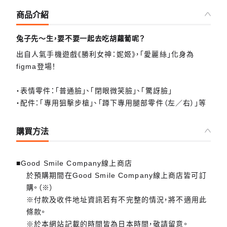
商品介紹
兔子先～生，要不要一起去吃胡蘿蔔呢？
出自人氣手機遊戲《勝利女神：妮姬》，「愛麗絲」化身為
figma登場！
・表情零件：「普通臉」、「閉眼微笑臉」、「驚訝臉」
・配件：「專用狙擊步槍」、「蹲下專用腿部零件（左／右）」等
購買方法
■Good Smile Company線上商店
於預購期間在Good Smile Company線上商店皆可訂
購。（※）
※付款及收件地址資訊若有不完整的情況，將不適用此
條款。
※於本網站記載的時間皆為日本時間，敬請留意。