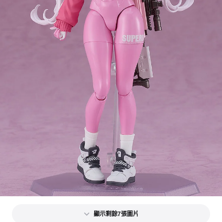
顯示剩餘7張圖片