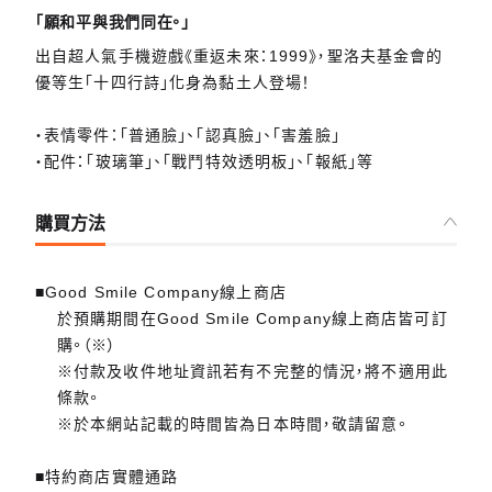
「願和平與我們同在。」
出自超人氣手機遊戲《重返未來：1999》，聖洛夫基金會的
優等生「十四行詩」化身為黏土人登場！
・表情零件：「普通臉」、「認真臉」、「害羞臉」
・配件：「玻璃筆」、「戰鬥特效透明板」、「報紙」等
購買方法
■Good Smile Company線上商店
於預購期間在Good Smile Company線上商店皆可訂
購。（※）
※付款及收件地址資訊若有不完整的情況，將不適用此
條款。
※於本網站記載的時間皆為日本時間，敬請留意。
■特約商店實體通路