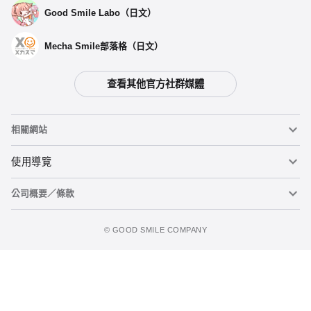
Good Smile Labo（日文）
Mecha Smile部落格（日文）
查看其他官方社群媒體
相關網站
黏土人
使用導覽
公司概要／條款
黏土人臉部製造機（英文）
重要公告
加入追蹤清單
figma
FAQ及各種諮詢
使用條款
©️ GOOD SMILE COMPANY
Mecha Smile（日文）
個人資料隱私權政策
POP UP PARADE
關於特定商務交易法之標示