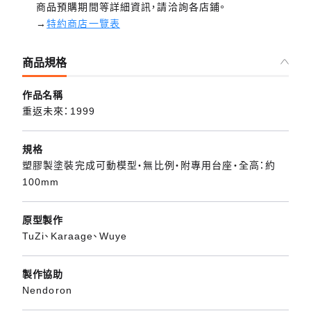
商品預購期間等詳細資訊，請洽詢各店鋪。
→
特約商店一覽表
商品規格
作品名稱
重返未來：1999
規格
塑膠製塗裝完成可動模型・無比例・附專用台座・全高：約
100mm
原型製作
TuZi、Karaage、Wuye
製作協助
Nendoron