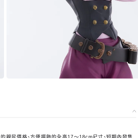
訂購的親民價格、方便擺飾的全高17～18cm尺寸、短期內發售