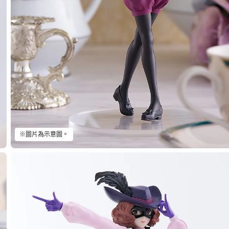
※圖片為示意圖。