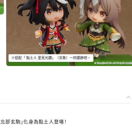
※搭配「 黏土人 里見光鑽」（另售）一同擺飾吧。
女孩「北部玄駒」化身為黏土人登場！