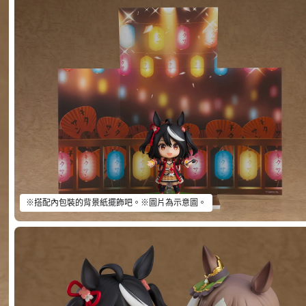
※搭配內包裝的背景紙擺飾吧。※圖片為示意圖。