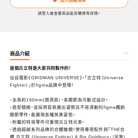
加入追蹤清單
請登入後查看商品能否購買等詳情。
商品介紹
這個古立特是大家共同製作的！
出自電影《GRIDMAN UNIVERSE》，「古立特（Universe
Fighter）」於figma品牌中登場！
・全高約160mm(頭頂高）。各關節為可動式設計。
・造型精緻，並採用容易擺出姿勢且不易滑動的figma獨創
關節零件，能展現各種英勇姿態。
・附屬的特效零件可重現古立特光束。
・透過超越系列品牌的合體機關！使用專用配件與「THE合
體 古立特 (Universe Fighter) & Big Goldburn」（另售）