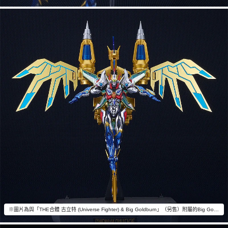
※圖片為與「THE合體 古立特 (Universe Fighter) & Big Goldburn」（另售）附屬的Big Goldburn合體狀態。