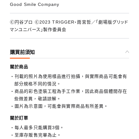
Good Smile Company
Ⓒ円谷プロ Ⓒ2023 TRIGGER・雨宮哲／「劇場版グリッド
マンユニバース」製作委員会
購買前須知
關於商品
刊載的照片為使用樣品進行拍攝，與實際商品可能會有
部分規格不同的情況。
商品的彩色塗裝工程為手工作業，因此商品個體間存在
些微差異，敬請諒解。
圖片為示意圖，可能會與實際商品有所差異。
關於訂單
每人最多只能購買3個。
至庫存販售完畢為止。