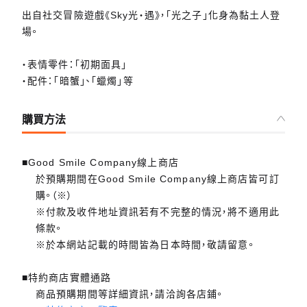
出自社交冒險遊戲《Sky光‧遇》，「光之子」化身為黏土人登
場。
・表情零件：「初期面具」
・配件：「暗蟹」、「蠟燭」等
購買方法
■Good Smile Company線上商店
於預購期間在Good Smile Company線上商店皆可訂
購。（※）
※付款及收件地址資訊若有不完整的情況，將不適用此
條款。
※於本網站記載的時間皆為日本時間，敬請留意。
■特約商店實體通路
商品預購期間等詳細資訊，請洽詢各店鋪。