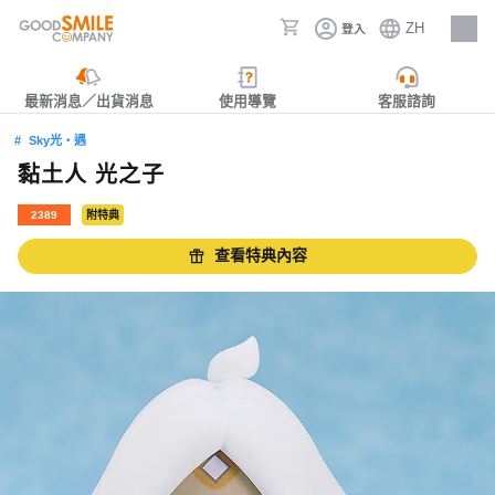
ZH
登入
人才招募
最新消息／出貨消息
使用導覽
客服諮詢
Sky光‧遇
黏土人 光之子
2389
附特典
查看特典內容