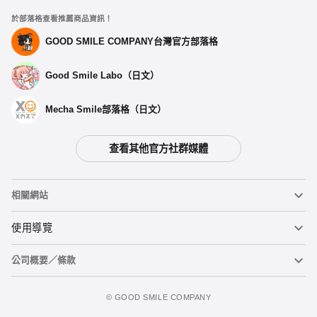
於部落格查看推薦商品資訊！
GOOD SMILE COMPANY台灣官方部落格
Good Smile Labo（日文）
Mecha Smile部落格（日文）
查看其他官方社群媒體
選擇類型
相關網站
【第二波預購】 POP UP PARADE 法琳 - 預定於2024年09月發
售
黏土人
使用導覽
預購期間：2024年05月30日~至 (JST)2024年06月12日
2024年09月發售・每人限購3個
公司概要／條款
黏土人臉部製造機（英文）
重要公告
POP UP PARADE 法琳 -預定於 2024年09月發售
加入購物車
預購期間：2024年03月12日~至 (JST)2024年04月10日
figma
FAQ及各種諮詢
使用條款
©️ GOOD SMILE COMPANY
2024年09月發售・每人限購3個