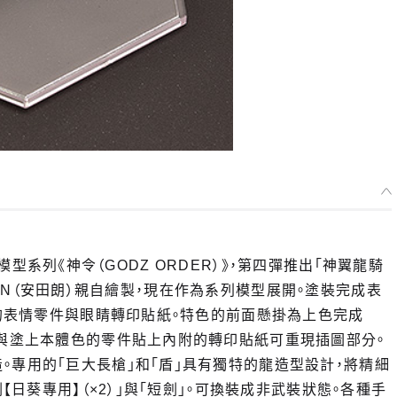
組裝模型系列《神令（GODZ ORDER）》，第四彈推出「神翼龍騎
KIMAN（安田朗）親自繪製，現在作為系列模型展開。塗裝完成表
裝的表情零件與眼睛轉印貼紙。特色的前面懸掛為上色完成
邊與塗上本體色的零件貼上內附的轉印貼紙可重現插圖部分。
。專用的「巨大長槍」和「盾」具有獨特的龍造型設計，將精細
【日葵專用】（×2）」與「短劍」。可換裝成非武裝狀態。各種手