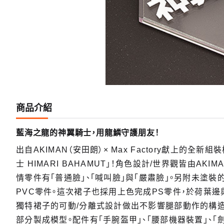
商品介紹
藍海之龍的神翼騎士，用龍鱗守護朋友！
出自AKIMAN（安田朗）× Max Factory獻上的全新
士 HIMARI BAHAMUT」！角色設計/世界觀皆由A
情零件有「普通臉」、「喊叫臉」與「嚴肅臉」。另附未塗
PVC零件。這次裙子也採用上色完成PS零件，於荷葉
獨特裙子的可動/分離式設計做出不影響腿部動作的構造
部分製成模型。配件有「手腕盔甲」、「腰部機器裝置」、「劍