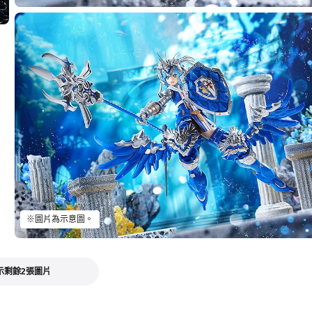
※圖片為示意圖。
示剩餘2張圖片