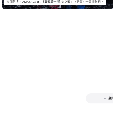
※搭配「PLAMAX GO-03 神翼龍騎士 蓮·火之龍」（另售）一同擺飾吧。
顯