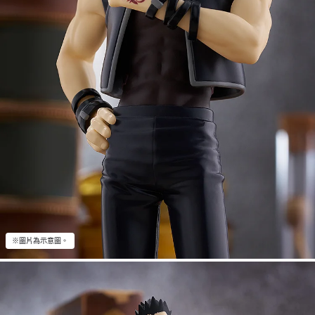
※圖片為示意圖。