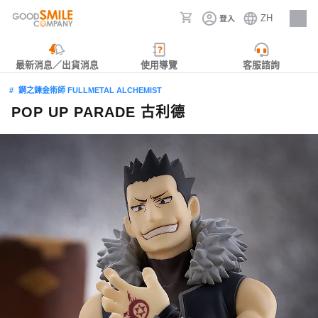
ZH
登入
人才招募
最新消息／出貨消息
使用導覽
客服諮詢
鋼之鍊金術師 FULLMETAL ALCHEMIST
POP UP PARADE 古利德