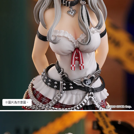
※圖片為示意圖。