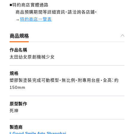
■特約商店實體通路
商品預購期間等詳細資訊，請洽詢各店鋪。
→
特約商店一覽表
商品規格
作品名稱
太田幼女原創機械少女
規格
塑膠製塗裝完成可動模型・無比例・附專用台座・全高：約
150mm
原型製作
死神
製造商
Good Smile Arts Shanghai