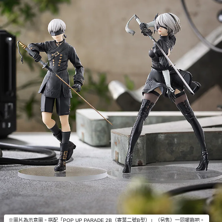
※圖片為示意圖。搭配「POP UP PARADE 2B（寄葉二號B型）」（另售）一同擺飾吧。