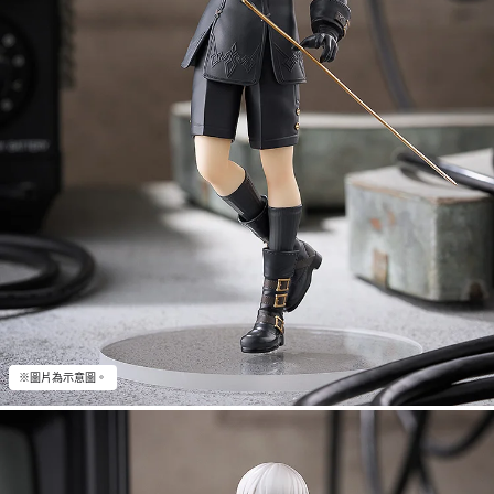
※圖片為示意圖。