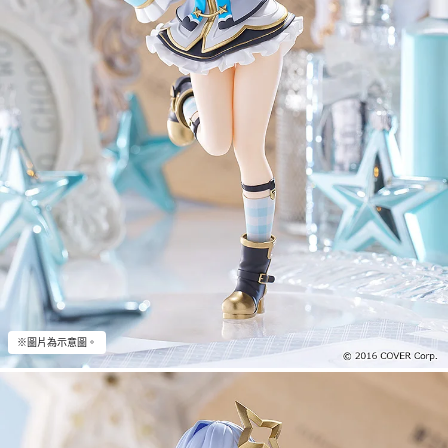
※圖片為示意圖。