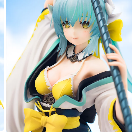
er/清姬 -預定於 2018年11月發售
2017年12月14日~至 (JST)2018年01月17日
年11月發售・每人限購3個