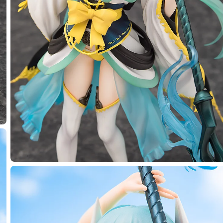
選擇類型
 Lancer/清姬 - 預定於2025年09月發售
2025年01月09日~至 (JST)2025年02月26日
年09月發售・每人限購3個