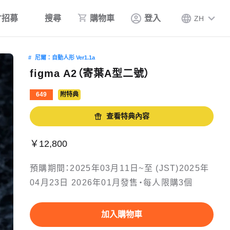
才招募
搜尋
購物車
登入
ZH
尼爾：自動人形 Ver1.1a
figma A2（寄葉A型二號）
649
附特典
查看特典內容
￥12,800
預購期間：2025年03月11日~至 (JST)2025年
04月23日 2026年01月發售・每人限購3個
加入購物車