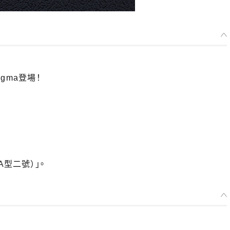
igma登場！
葉A型二號）」。