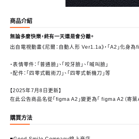
商品介紹
無論多麼快樂，終有一天還是會分離。
出自電視動畫《尼爾：自動人形 Ver1.1a》，「A2」化身為f
・表情零件：「普通臉」、「咬牙臉」、「喊叫臉」
・配件：「四零式戰術刀」、「四零式斬機刀」等
【2025年7月8日更新】
在此公告商品名從「figma A2」變更為「 figma A2（寄
購買方法
■Good Smile Company線上商店