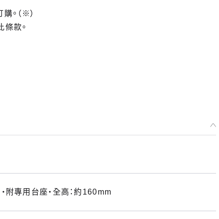
訂購。（※）
此條款。
附專用台座・全高：約160mm