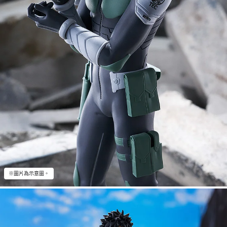
※圖片為示意圖。