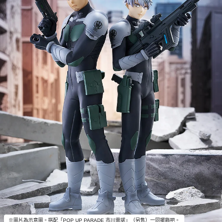
※圖片為示意圖。搭配「POP UP PARADE 市川雷諾」（另售）一同擺飾吧。