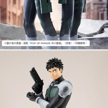
※圖片為示意圖。搭配「POP UP PARADE 市川雷諾」（另售）一同擺飾吧。