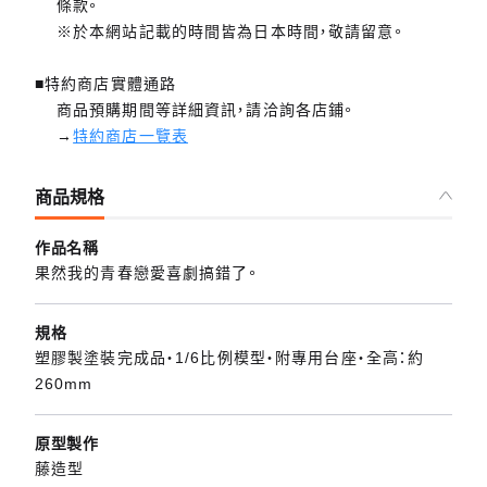
條款。
※於本網站記載的時間皆為日本時間，敬請留意。
■特約商店實體通路
商品預購期間等詳細資訊，請洽詢各店鋪。
→
特約商店一覽表
商品規格
作品名稱
果然我的青春戀愛喜劇搞錯了。
規格
塑膠製塗裝完成品・1/6比例模型・附專用台座・全高：約
260mm
原型製作
藤造型