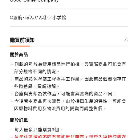
©渡航・ぽんかん⑧／小学館
購買前須知
關於商品
刊載的照片為使用樣品進行拍攝，與實際商品可能會有
部分規格不同的情況。
商品的彩色塗裝工程為手工作業，因此商品個體間存在
些微差異，敬請諒解。
台座與支架為試作品，可能會與實際的商品不同。
今後若本商品再次販售，由於接單生產的特性，可能會
因原物料費用及物流費用的變動而調整售價。
關於訂單
每人最多只能購買3個。
依居住區域的不同有可能無法購買。請登入後確認庫存