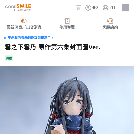
ZH
登入
人才招募
最新消息／出貨消息
使用導覽
客服諮詢
果然我的青春戀愛喜劇搞錯了。
雪之下雪乃 原作第六集封面圖Ver.
再販