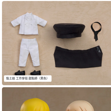
黏土娃 工作穿搭 甜點師（黑色）