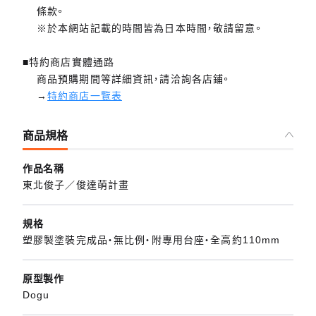
條款。
※於本網站記載的時間皆為日本時間，敬請留意。
■特約商店實體通路
商品預購期間等詳細資訊，請洽詢各店鋪。
→
特約商店一覽表
商品規格
作品名稱
東北俊子／俊達萌計畫
規格
塑膠製塗裝完成品・無比例・附專用台座・全高約110mm
原型製作
Dogu