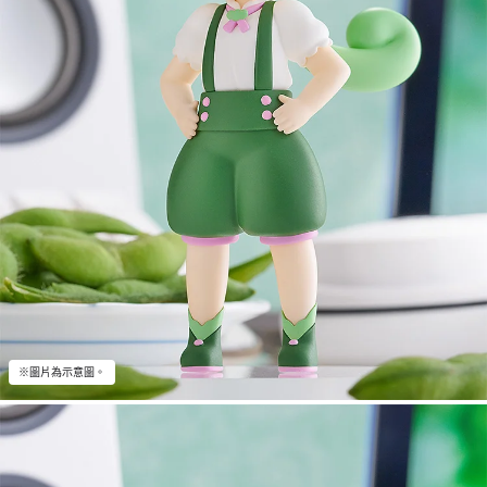
※圖片為示意圖。