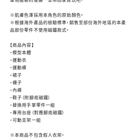
重現服裝的後藤一里帶回家賞玩吧。
※肌膚色澤採用本角色的原始顏色。
※根據海外產品的檢驗標準，銷售至部份海外地區的本產
品部份零件不使用磁鐵款式。
【商品內容】
・模型本體
・運動衣
・運動褲
・裙子
・襪子
・內褲
・鞋子（附腳底磁鐵）
・替換用手掌零件一組
・專用台座（對應腳底磁鐵）
・可動支架一組
※本商品不包含假人衣架。