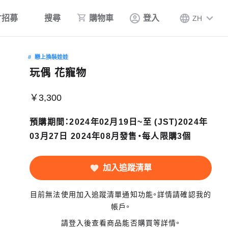
才招募
搜尋
購物車
登入
ZH
戀上換裝娃娃
玩偶 花寵物
￥3,300
預購期間：2024年02月19日~至 (JST)2024年
03月27日 2024年08月發售・每人限購3個
加入追蹤清單
目前無法使用加入追蹤清單通知功能。詳情請確認我的
帳戶。
請登入後查看商品能否購買等詳情。