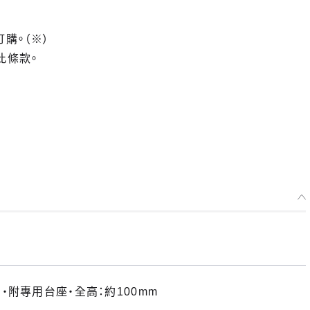
訂購。（※）
此條款。
附專用台座・全高：約100mm