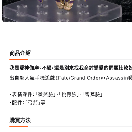
商品介紹
我是愛神伽摩。不過，還是別來找我商討戀愛的問題比較
出自超人氣手機遊戲《Fate/Grand Order》，Assa
・表情零件：「微笑臉」、「挑釁臉」、「害羞臉」
・配件：「弓箭」等
購買方法